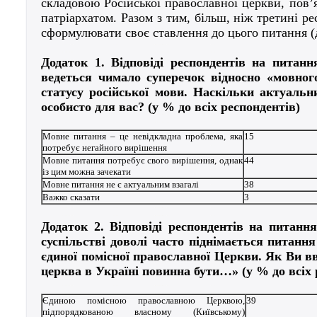
складовою Російської православної церкви, пов
патріархатом. Разом з тим, більш, ніж третині р
сформулювати своє ставлення до цього питання (д
Додаток 1. Відповіді респондентів на питан
ведеться чимало суперечок відносно «мовног
статусу російської мови. Наскільки актуаль
особисто для вас? (у % до всіх респондентів)
Мовне питання – це невідкладна проблема, яка
15
потребує негайного вирішення
Мовне питання потребує свого вирішення, однак
44
із цим можна зачекати
Мовне питання не є актуальним взагалі
38
Важко сказати
3
Додаток 2. Відповіді респондентів на питанн
суспільстві доволі часто піднімається питанн
єдиної помісної православної Церкви. Як Ви в
церква в Україні повинна бути…» (у % до всіх 
Єдиною помісною православною Церквою,
39
підпорядкованою власному (Київському)