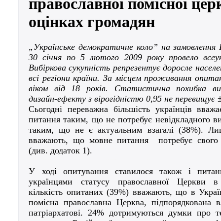
православної помісної цер
оцінках громадян
„Українське демократичне коло” на замовлення
30 січня по 5 лютого
200
9
року провело всеук
Вибіркова сукупність репрезентує доросле населе
всі регіони країни. За місцем проживання опит
віком від 18 років
.
Статистична похибка виб
дизайн-ефекту з вірогідністю 0,95 не перевищує 
Сьогодні переважна більшість українців вваж
питання таким, що не потребує невідкладного в
таким, що не є актуальним взагалі (38%). Л
вважають, що мовне питання потребує свого 
(див. додаток 1).
У ході опитування ставилося також і питан
українцями статусу православної Церкви в
кількість опитаних (39%) вважають, що в Украї
помісна православна Церква, підпорядкована в
патріархатові. 24% дотримуються думки про 