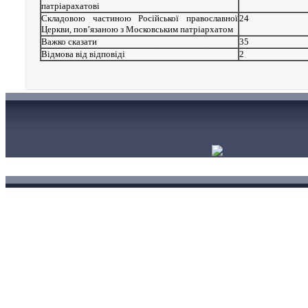
патріарахатові
Складовою частиною Російської православної
24
Церкви, пов’язаною з Московським патріархатом
Важко сказати
35
Відмова від відповіді
2