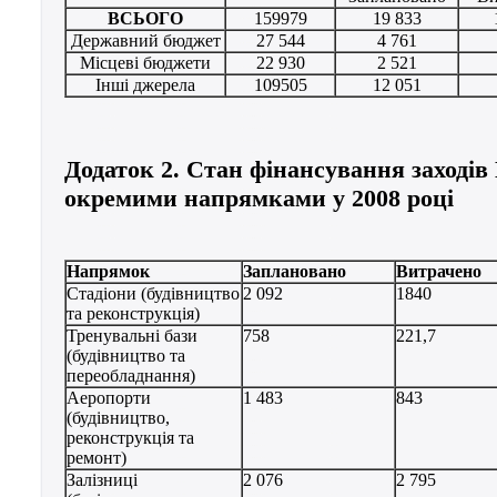
ВСЬОГО
159979
19 833
Державний бюджет
27 544
4 761
Місцеві бюджети
22 930
2 521
Інші джерела
109505
12 051
Додаток 2. Стан фінансування заходів
окремими напрямками у 2008 році
Напрямок
Заплановано
Витрачено
Стадіони (будівництво
2 092
1840
та реконструкція)
Тренувальні бази
758
221,7
(будівництво та
переобладнання)
Аеропорти
1 483
843
(будівництво,
реконструкція та
ремонт)
Залізниці
2 076
2 795