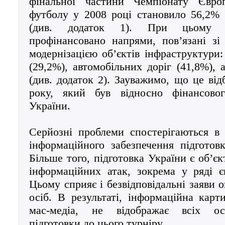
фінальної частини Чемпіонату Євр
футболу у 2008 році становило 56,2% 
(див. додаток 1). При цьому 
профінансовано напрями, пов’язані з
модернізацією об’єктів інфраструктури:
(29,2%), автомобільних доріг (41,8%), 
(див. додаток 2). Зауважимо, що це від
року, який був відносно фінансово
України.
Серйозні проблеми спостерігаються в 
інформаційного забезпечення підготов
Більше того, підготовка України є об’є
інформаційних атак, зокрема у ряді 
Цьому сприяє і безвідповідальні заяви 
осіб. В результаті, інформаційна карт
мас-медіа, не відображає всіх ос
підготовки до цього турніру.