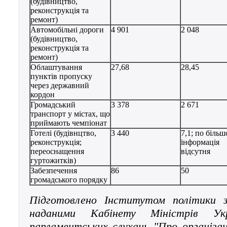
(будівництво,
реконструкція та
ремонт)
Автомобільні дороги
4 901
2 048
(будівництво,
реконструкція та
ремонт)
Облаштування
27,68
28,45
пунктів пропуску
через державний
кордон
Громадський
3 378
2 671
транспорт у містах, що
приймають чемпіонат
Готелі (будівнцтво,
3 440
7,1; по більш
реконструкція;
інформація
переоснащення
відсутня
гуртожитків)
Забезпечення
86
50
громадського порядку
Підготовлено Інститутом політики 
наданими Кабінету Міністрів Укр
парламентських слухань "Про організа