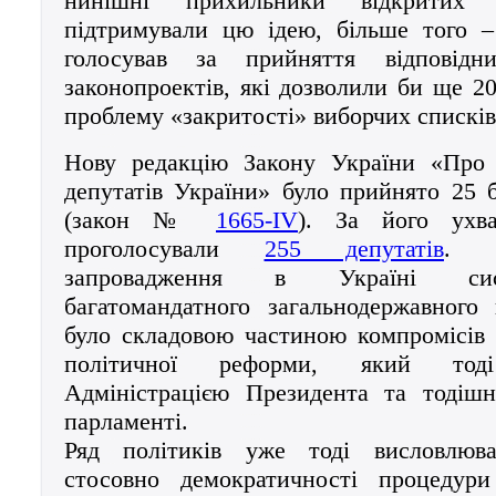
нинішні прихильники відкритих 
підтримували цю ідею, більше того –
голосував за прийняття відповід
законопроектів, які дозволили би ще 2
проблему «закритості» виборчих списків
Нову редакцію Закону України «Про
депутатів України» було прийнято 25 
(закон №
1665-IV
). За його ухв
проголосували
255 депутатів
. Н
запровадження в Україні си
багатомандатного загальнодержавного
було складовою частиною компромісів
політичної реформи, який тоді 
Адміністрацією Президента та тодіш
парламенті.
Ряд політиків уже тоді висловлюва
стосовно демократичності процедур