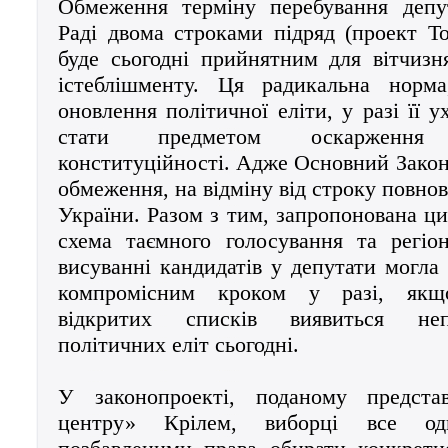
Обмеження терміну перебування депу
Раді двома строками підряд (проект Т
буде сьогодні прийнятним для вітчизн
істеблішменту. Ця радикальна норм
оновлення політичної еліти, у разі її 
стати предметом оскарженн
конституційності. Адже Основний Закон 
обмеження, на відміну від строку повно
України. Разом з тим, запропонована ц
схема таємного голосування та регіо
висуванні кандидатів у депутати могла
компромісним кроком у разі, якщ
відкритих списків виявиться не
політичних еліт сьогодні.
У законопроекті, поданому предста
центру» Крілем, виборці все од