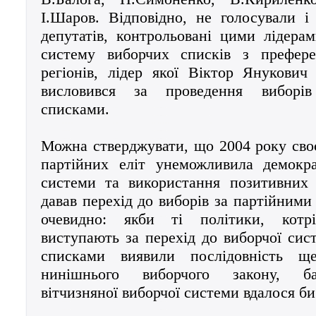
І.Шаров. Відповідно, не голосували і
депутатів, контрольовані цими лідера
систему виборчих списків з префер
регіонів, лідер якої Віктор Янукови
висловився за проведення виборі
списками.
Можна стверджувати, що 2004 року сво
партійних еліт унеможливила демокра
системи та використання позитивних 
давав перехід до виборів за партійними
очевидно: якби ті політики, котр
виступають за перехід до виборчої сис
списками виявили послідовність щ
нинішнього виборчого закону, ба
вітчизняної виборчої системи вдалося 