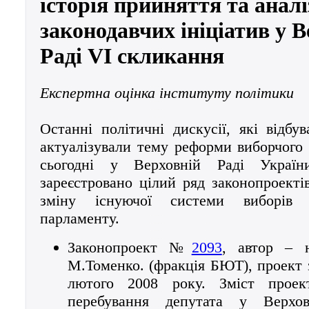
історія прийняття та аналі
законодавчих ініціатив у В
Раді VI скликання
Експертна оцінка інституту політики
Останні політичні дискусії, які відбув
актуалізували тему реформи виборчого 
сьогодні у Верховній Раді Украї
зареєстровано цілий ряд законопроекті
зміну існуючої системи виборів 
парламенту.
Законопроект №
2093
, автор – 
М.Томенко. (фракція БЮТ), проект 
лютого 2008 року. Зміст прое
перебування депутата у Верхо