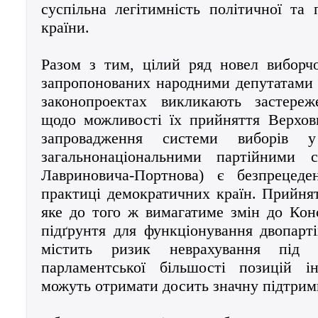
суспільна легітимність політичної та 
країни.
Разом з тим, цілий ряд новел виборчо
запропонованих народними депутатами
законопроектах викликають застере
щодо можливості їх прийняття Верхо
запровадження системи виборів
загальнонаціональними партійними 
Лавриновича-Портнова) є безпрецед
практиці демократичних країн. Прийнят
яке до того ж вимагатиме змін до Конс
підґрунтя для функціонування двопарт
містить ризик неврахування під 
парламентської більшості позицій і
можуть отримати досить значну підтримк