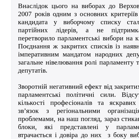
Внаслідок цього на виборах до Верхо
2007 років одним з основних критеріїв
кандидата у виборчому списку стал
партійних лідерів, а не підтрим
перетворило парламентські вибори на кв
Поєднання ж закритих списків із наяв
імперативним мандатом народних депу
загальне нівелювання ролі парламенту т
депутатів.
Зворотній негативний ефект від закритих
парламентські політичні сили. Відсу
кількості професіоналів та яскравих
зв’язок з регіональними організ
проблемами, на наш погляд, зараз стикаю
блоки, які представлені у парламе
втрачається і довіра до них з боку виб