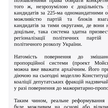
позбавленими права обирати конкретн
того ж, незрозумілою є доцільність 
кандидатів за 225-ма одномандатними о
можливістю партій та блоків взаг
кандидатів за тими округами, де вони 
доцільне, така система здатна призве
регіоналізації політичних партій
політичного розколу України.
Натомість повернення до змішано
пропорційної системи (проект Мойс
можна вже вважати архаїчним. Його пр
діючою на сьогодні моделлю Конституці
коаліції депутатських фракцій надзвича
у разі повернення до мажоритарно-пропо
Таким чином, реальне реформування 
буде можливим на основі або відкри