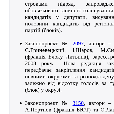
строками підряд, запровадж
обов’язкового таємного голосування
кандидатів у депутати, висува
половини кандидатів від регіонал
партій (блоків).
Законопроект №
2097
, автори –
С.Гриневецький, І.Шаров, М.С
(фракція Блоку Литвина), зареєст
2008 року. Нова редакція зак
передбачає закріплення кандидат
певними округами та розподіл депу
залежно від відсотку голосів за 
(блок) у окрузі.
Законопроект №
3150
, автори –
А.Портнов (фракція БЮТ) та О.Лав