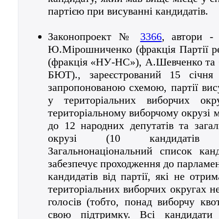
партією при висуванні кандидатів.
Законопроект №
3366
, автори -
Ю.Мірошниченко (фракція Партії рег
(фракція «НУ-НС»), А.Шевченко та 
БЮТ)., зареєстрований 15 січня
запропонованою схемою, партії вис
у територіальних виборчих ок
територіальному виборчому окрузі м
до 12 народних депутатів та зага
окрузі (10 кандидатів 
Загальнонаціональний список канд
забезпечує проходження до парламе
кандидатів від партії, які не отри
територіальних виборчих округах не
голосів (тобто, понад виборчу кво
свою підтримку. Всі кандидати 