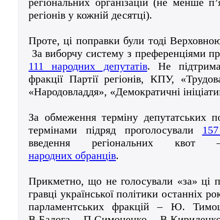
регіональних організацій (не менше п’
регіонів у кожній десятці).
Проте, ці поправки були тоді Верховною
За виборчу систему з преференціями п
111 народних депутатів
. Не підтрим
фракції Партії регіонів, КПУ, «Трудо
«Народовладдя», «Демократичні ініціат
За обмеження терміну депутатських п
термінами підряд проголосували
157
введення регіональних кво
народних обранців
.
Прикметно, що не голосували «за» ці п
гравці української політики останніх рок
парламентських фракцій – Ю. Тимош
В.Балога, П.Симоненко, В.Кириленк