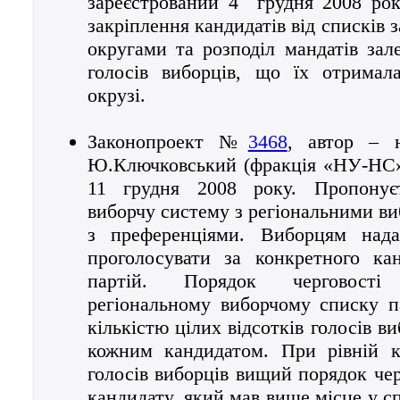
зареєстрований 4 грудня 2008 рок
закріплення кандидатів від списків
округами та розподіл мандатів зале
голосів виборців, що їх отримала
окрузі.
Законопроект №
3468
, автор – 
Ю.Ключковський (фракція «НУ-НС»)
11 грудня 2008 року. Пропонуєт
виборчу систему з регіональними в
з преференціями. Виборцям нада
проголосувати за конкретного ка
партій. Порядок черговості
регіональному виборчому списку па
кількістю цілих відсотків голосів в
кожним кандидатом. При рівній кі
голосів виборців вищий порядок чер
кандидату, який мав вище місце у с