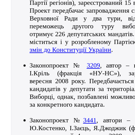
Партії регіонів), зареєстрований 15 
Проект передбачає запровадження с
Верховної Ради у два тури, від
переможець другого туру вибо
отримує 226 депутатських мандатів.
міститься і у розробленому Партіє
змін до Конституції України
.
Законопроект №
3209
, автор – 
І.Кріль (фракція «НУ-НС»), за
вересня 2008 року. Передбачається
кандидатів у депутати за територі
Виборці, однак, позбавлені можливо
за конкретного кандидата.
Законопроект №
3441
, автори – 
Ю.Костенко, І.Заєць, Я.Джоджик (