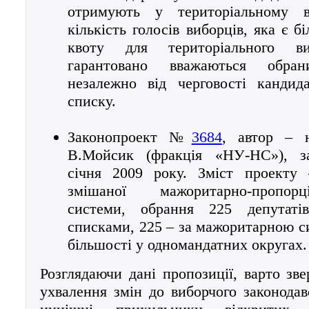
отримують у територіальному в
кількість голосів виборців, яка є 
квоту для територіального ви
гарантовано вважаються обран
незалежно від черговості кандид
списку.
Законопроект №
3684
, автор – 
В.Мойсик (фракція «НУ-НС»), за
січня 2009 року. Зміст проекту
змішаної мажоритарно-пропорц
системи, обрання 225 депутаті
списками, 225 – за мажоритарною с
більшості у одномандатних округах.
Розглядаючи дані пропозиції, варто зве
ухвалення змін до виборчого законодав