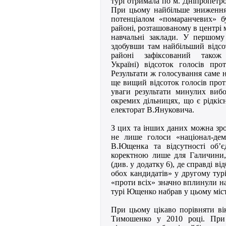
турі отримала по м. Дніпропетр
При цьому найбільше зниження 
потенціалом «помаранчевих» 
районі, розташованому в центрі м
навчальні заклади. У першому 
здобувши там найбільший відсот
районі зафіксований тако
Україні) відсоток голосів пр
Результати ж голосування саме н
ще вищий відсоток голосів прот
уваги результати минулих виб
окремих дільницях, що є рідкі
електорат В.Януковича.
З цих та інших даних можна зр
не лише голоси «націонал-демо
В.Ющенка та відсутності об’
коректною лише для Галичини,
(див. у додатку 6), де справді ві
обох кандидатів» у другому ту
«проти всіх» значно вплинули н
турі Ющенко набрав у цьому міст
При цьому цікаво порівняти ві
Тимошенко у 2010 році. При