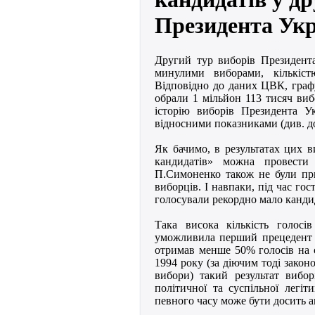
Президента Укр
Другий тур виборів Президента
минулими виборами, кількіст
Відповідно до даних ЦВК, граф
обрали 1 мільйон 113 тисяч виб
історію виборів Президента У
відносними показниками (див. до
Як бачимо, в результатах цих в
кандидатів» можна провести
П.Симоненко також не були при
виборців. І навпаки, під час го
голосували рекордно мало канди
Така висока кількість голос
уможливила перший прецедент 
отримав менше 50% голосів на с
1994 року (за діючим тоді закон
вибори) такий результат вибо
політичної та суспільної легі
певного часу може бути досить 