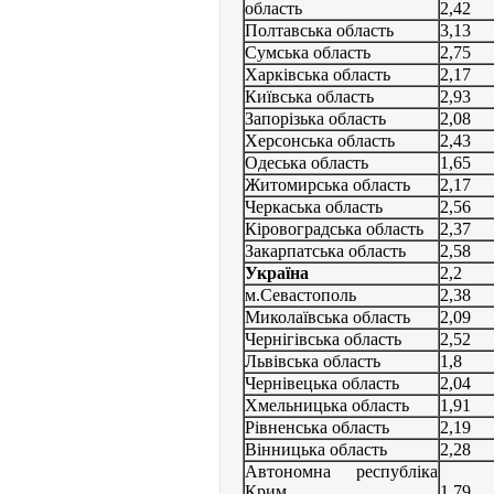
область
2,42
Полтавська область
3,13
Сумська область
2,75
Харківська область
2,17
Київська область
2,93
Запорізька область
2,08
Херсонська область
2,43
Одеська область
1,65
Житомирська область
2,17
Черкаська область
2,56
Кіровоградська область
2,37
Закарпатська область
2,58
Україна
2,2
м.Севастополь
2,38
Миколаївська область
2,09
Чернігівська область
2,52
Львівська область
1,8
Чернівецька область
2,04
Хмельницька область
1,91
Рівненська область
2,19
Вінницька область
2,28
Автономна республіка
Крим
1,79