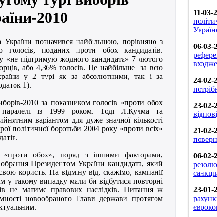
11-03-
аїни-2010
політи
Україн
 України позначився найбільшою, порівняно з
06-03-
ю голосів, поданих проти обох кандидатів.
рефере
у «не підтримую жодного кандидата» 7 лютого
входже
орців, або 4,36% голосів. Це найбільше за всю
країни у 2 турі як за абсолютними, так і за
24-02-
даток 1).
потріб
иборів-2010 за показником голосів «проти обох
23-02-
 паралелі із 1999 роком. Тоді Л.Кучма та
відпов
йнятним варіантом для дуже значної кількості
строї політичної боротьби 2004 року «проти всіх»
21-02-
датів.
поверн
ів «проти обох», поряд з іншими факторами,
06-02-
обрання Президентом України кандидата, який
резолю
вою користь. На відміну від, скажімо, кампанії
санкці
ом у такому випадку мали би відбутися повторні
рів не матиме правових наслідків. Питання ж
23-01-
тимності новообраного Глави держави протягом
рахунки
актуальним.
євроко