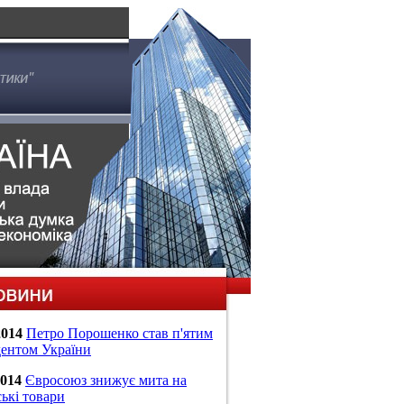
2014
Петро Порошенко став п'ятим
ентом України
2014
Євросоюз знижує мита на
ські товари