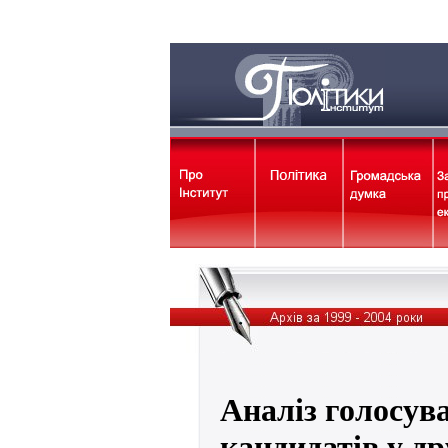
Аналіз голосув
кандидатів у др