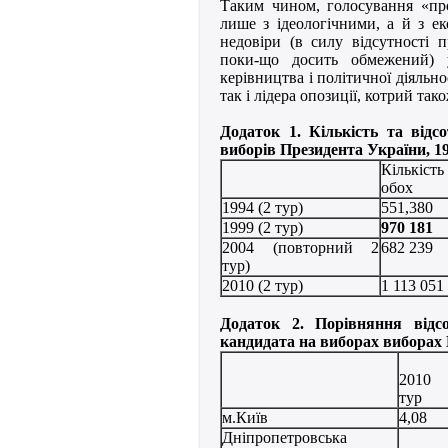
Таким чином, голосування «про
лише з ідеологічними, а й з е
недовіри (в силу відсутності 
поки-що досить обмежений) 
керівництва і політичної діяльно
так і лідера опозиції, котрий та
Додаток 1. Кількість та відс
виборів Президента України, 1
Кількіс
обох
1994 (2 тур)
551,380
1999 (2 тур)
970 181
2004 (повторний 2
682 239
тур)
2010 (2 тур)
1 113 051
Додаток 2. Порівняння відс
кандидата на виборах виборах П
2010
тур
м.Київ
4,08
Дніпропетровська