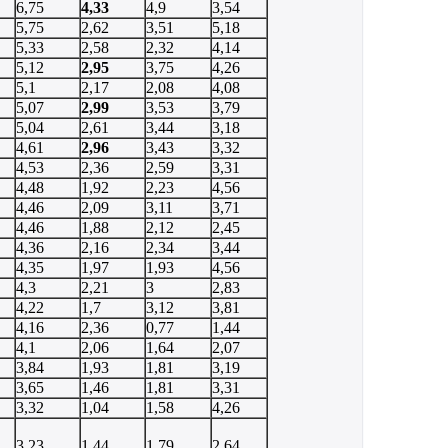
6,75
4,33
4,9
3,54
5,75
2,62
3,51
5,18
5,33
2,58
2,32
4,14
5,12
2,95
3,75
4,26
5,1
2,17
2,08
4,08
5,07
2,99
3,53
3,79
5,04
2,61
3,44
3,18
4,61
2,96
3,43
3,32
4,53
2,36
2,59
3,31
4,48
1,92
2,23
4,56
4,46
2,09
3,11
3,71
4,46
1,88
2,12
2,45
4,36
2,16
2,34
3,44
4,35
1,97
1,93
4,56
4,3
2,21
3
2,83
4,22
1,7
3,12
3,81
4,16
2,36
0,77
1,44
4,1
2,06
1,64
2,07
3,84
1,93
1,81
3,19
3,65
1,46
1,81
3,31
3,32
1,04
1,58
4,26
3,23
1,44
1,79
2,64