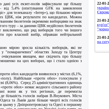
22-01-
о дані усіх екзит-полів зафіксували ще більшу
україн
х – від 5,4% (опитування GFK на замовлення
Євром
іс» для телеканалу «Інтер»), що більшою мірою
аних ЦВК, ніж результати по кандидатах. Можна
21-01-
уванням бюлетенів окремими виборцями на знак
кур'єр
угого туру – за даними ЦВК недійсних бюлетенів
"чорно
е виключено, що ряд виборців того чи іншого
яти про власний вибір, обравши нейтральний
21-01-
на сит
шою мірою зросла кількість виборців, які не
 у "помаранчевих" областях Заходу та Центру
є очікуваним явищем, яке свідчить про більшу
имошенко на цих виборах, що і стало однією з
 проти обох кандидатів виявилося у містах (6,1%,
-полу). Найбільше «проти обох» голосували у
єві (8,06%). Серед 25 адміністративних одиниць
в «проти обох» немає жодного сільського району
вані вони як у тих регіонах, де перемогла
 де більшість голосів набрав В.Янукович. Міста
Одеса та Львів дали більше чверті всіх голосів
ри цьому у Дніпропетровську та Одесі в першому
ше, ніж в середньому по Україні (слід взяти до