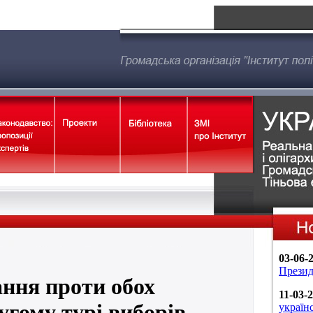
03-06-
Презид
ання проти обох
11-03-
угому турі виборів
україн