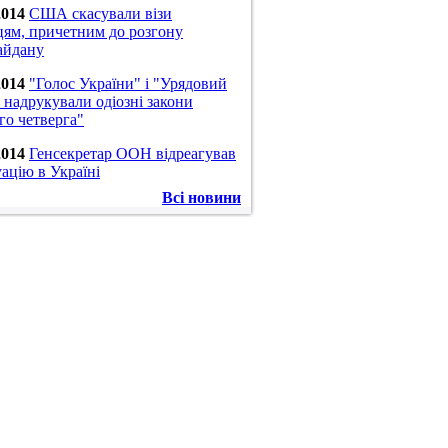
2014
США скасували візи
цям, причетним до розгону
айдану
2014
"Голос України" і "Урядовий
" надрукували одіозні закони
го четверга"
2014
Генсекретар ООН відреагував
уацію в Україні
Всі новини