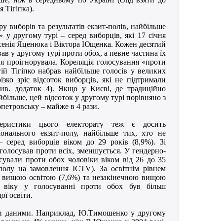
 Тігіпка).
ру виборів та результатів екзит-полів, найбільше
 у другому турі – серед виборців, які 17 січня
рсенія Яценюка і Віктора Ющенка. Кожен десятий
ав у другому турі проти обох, а певне частина їх
я проігнорувала. Кореляція голосування «проти
гій Тігіпко набрав найбільше голосів у великих
ізко зріс відсоток виборців, які не підтримали
ив. додаток 4). Якщо у Києві, де традиційно
йбільше, цей відсоток у другому турі порівняно з
опетровську – майже в 4 рази.
ктеристики цього електорату теж є досить
онального екзит-полу, найбільше тих, хто не
 серед виборців віком до 29 років (8,9%). Зі
 голосував проти всіх, зменшується. У гендерно-
осували проти обох чоловіки віком від 26 до 35
-полу на замовлення ІCTV). За освітнім рівнем
 з вищою освітою (7,6%) та незакінечною вищою
 віку у голосуванні проти обох був більш
ої освіти.
ми даними. Наприклад, Ю.Тимошенко у другому