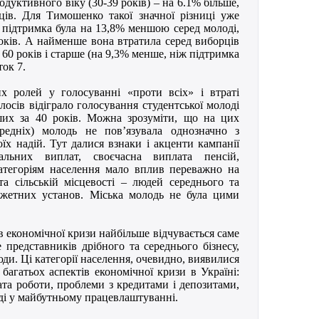
дуктивного віку (30-39 років) – на 6.1% більше,
ців. Для Тимошенко такої значної різниці уже
 підтримка була на 13,8% меншою серед молоді,
років. А найменше вона втратила серед виборців
а 60 років і старше (на 9,3% менше, ніж підтримка
ток 7.
х ролей у голосуванні «проти всіх» і втраті
осів відіграло голосування студентської молоді
ших за 40 років. Можна зрозуміти, що на цих
редніх) молодь не пов’язувала однозначно з
х надій. Тут далися взнаки і акценти кампанії
альних виплат, своєчасна виплата пенсій,
атегоріям населення мало вплив переважно на
а сільській місцевості – людей середнього та
джетних установ. Міська молодь не була цими
в економічної кризи найбільше відчувається саме
ме представників дрібного та середнього бізнесу,
ди. Ці категорії населення, очевидно, виявилися
багатьох аспектів економічної кризи в Україні:
ата роботи, проблеми з кредитами і депозитами,
ді у майбутньому працевлаштуванні.