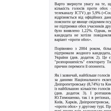
Варто звернути увагу на те, щ
кількість голосів проти обо
телеканалу ICTV) до 5,9% («Соц
відрізняється від офіційних д
пояснити це явище свідомим пс
не підтримки обох учасників др
було виявлено 1,22%. Однак, н
кандидата не хотіли повідомл
варіант «проти обох».
Порівняно з 2004 роком, біль
підтримали жодного кандидата,
України (див. додаток 2). Це 
"розпорошеність" електорату Т
причин перемоги її опонента.
Як і зазвичай, найбільше голосів
за даними Національного екзит
Дніпропетровську (8,74%) та Ки
із найбільшою кількістю голосі
(див. додаток 3). І розташо
Ю.Тимошенко, так і в регіонах,
Київ, Харків, Дніпропетровськ, 
«проти обох» у другому турі. П
турі проти всіх голосували мен