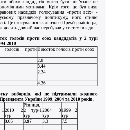
ти обох» кандидатів могло бути пов’язане не
кономічними мотивами. Крім того, це був вияв
правових наслідків голосування «проти всіх» -
усьому правлячому політикуму, його стилю
сті. Це стосувалося як діючого Прем’єр-міністра,
кож досить довгий час перебував у системі влади.
оток голосів проти обох кандидатів у 2 турі
994-2010
ть голосів проти
Відсоток голосів проти обох
2,8
3,44
2.34
4.36
отку виборців, які не підтримали жодного
резидента України 1999, 2004 та 2010 років.
Різниця,
 1
2010 2
2 тур-1
2004 3
1999 2
тур
тур
тур
тур
8,05
3,97
3,3
7,5