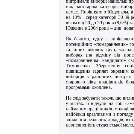
підтримали виборці найбільш про
ніж найстарша категорія вибор
немає. Порівняно з Ющенком, її
на 13% - серед категорії 30-39 
віком від 50 до 59 років (8,6%) т
Ющенка в 2004 році) – див. дода
Як бачимо, одну з вирішальни
потенційних «помаранчевих» гол
та інших вікових груп, молод
виборах (на відміну від попе
«помаранчевим» кандидатом свої
Тимошенко. Збереження соці
підвищення зарплат окремим к
виборців у районних центрах т
старшого віку, працівників бю
програмами охоплена.
Не слід забувати також, що впли
у містах. Її відчули на собі са
найманих працівників, молоді лю
найбільш вразливими з погляду 
зниження реальних доходів, втр
невпевненість студентської моло