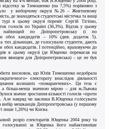
овську на 4% менше, ніж В.Ющенко у 2004 році.
відсотку за Тимошенко (на 7,5%) порівняно з
було у виборчому окрузі №26 – Жовтневому
іста, де знаходяться студентські містечка та вищі
турі в цьому окрузі переміг Сергій Тігіпко,
ок голосів по Україні (36,3%). Відтак у цьому
ж найвищий по Дніпропетровську (і по
оти обох кандидатів – 10% (див. додаток 5).
а тих дільницях, де голосували студенти, дають
и обох кандидатів. І потенційно, враховуючи до
орів в цьому окрузі (де Ющенко перемагав на
сним явищем для Дніпропетровська) – це не був
обити висновок, що Юлія Тимошенко недобрала
кратичного» електорату внаслідок діяльності
єднання колишніх «помаранчевих». Ця теза є
 а більш-менш значною мірою – для м.Львова
дбулося значне зростання кількості голосів «проти
рі. Але навряд чи заклики В.Ющенка голосувати
а вибір мешканців Дніпропетровська (у першому
і лише 1,26%) чи Києва.
ковий розріз електоратів Ющенка 2004 року та
 голосуванні за Ющенка його найактивніше