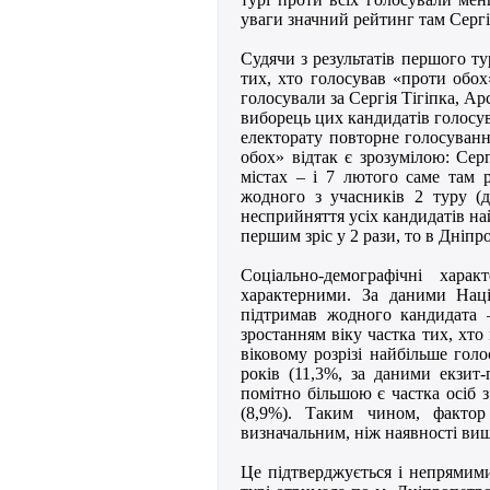
уваги значний рейтинг там Сергія
Судячи з результатів першого ту
тих, хто голосував «проти обох»
голосували за Сергія Тігіпка, А
виборець цих кандидатів голосув
електорату повторне голосуванн
обох» відтак є зрозумілою: Сер
містах – і 7 лютого саме там р
жодного з учасників 2 туру (д
несприйняття усіх кандидатів на
першим зріс у 2 рази, то в Дніпр
Соціально-демографічні хара
характерними. За даними Наці
підтримав жодного кандидата –
зростанням віку частка тих, хто
віковому розрізі найбільше гол
років (11,3%, за даними екзит
помітно більшою є частка осіб
(8,9%). Таким чином, фактор
визначальним, ніж наявності вищ
Це підтверджується і непрями