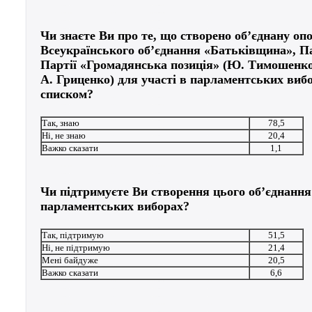
Чи знаєте Ви про те, що створено об’єднану оп
Всеукраїнського об’єднання «Батьківщина», Па
Партії «Громадянська позиція» (Ю.
Тимошенко
А.
Гриценко) для участі в парламентських виб
списком?
Так, знаю
78,5
Ні, не знаю
20,4
Важко сказати
1,1
Чи підтримуєте Ви створення цього об’єднання 
парламентських виборах?
Так, підтримую
51,5
Ні, не підтримую
21,4
Мені байдуже
20,5
Важко сказати
6,6