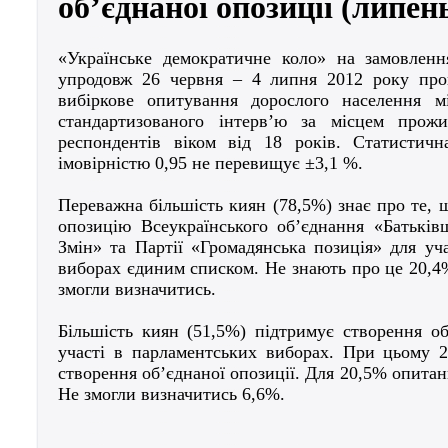
об’єднаної опозиції (липен
«
Українське демократичне коло» на замовленн
упродовж 26 червня – 4 липня
2012 року
пров
вибіркове опитування дорослого населення м
стандартизованого інтерв’ю за місцем прож
респондентів віком від 18 років. Статистич
імовірністю 0,95 не перевищує ±3,1 %.
Переважна більшість киян (78,5%) знає про те, 
опозицію Всеукраїнського об’єднання «Батьків
Змін» та Партії «Громадянська позиція» для уч
виборах єдиним списком. Не знають про це 20,4
змогли визначитись.
Більшість киян (51,5%) підтримує створення об
участі в парламентських виборах. При цьому 
створення об’єднаної опозиції. Для 20,5% опитан
Не змогли визначитись 6,6%.